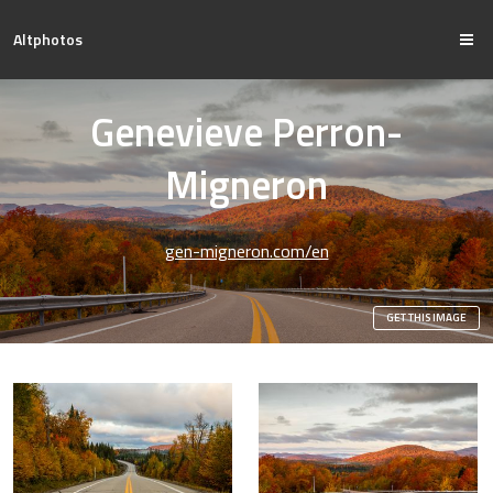
Altphotos
Genevieve Perron-
Migneron
gen-migneron.com/en
GET THIS IMAGE